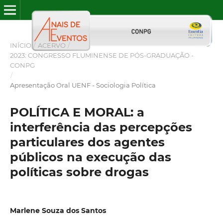
INÍCIO
/
ACERVO
/
2023: CONGRESSO FLUMINENSE DE PÓS-GRADUAÇÃO -
CONPG
/
Apresentação Oral UENF - Sociologia Política
POLÍTICA E MORAL: a
interferência das percepções
particulares dos agentes
públicos na execução das
políticas sobre drogas
Marlene Souza dos Santos