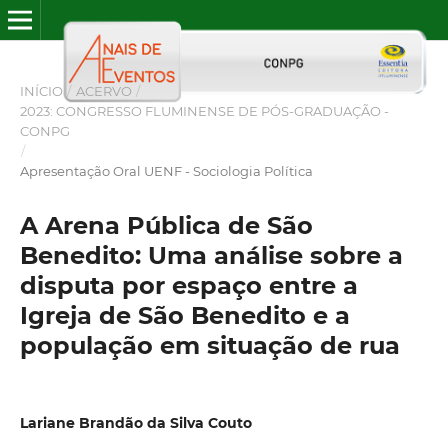
INÍCIO
/
ACERVO
/
2023: CONGRESSO FLUMINENSE DE PÓS-GRADUAÇÃO -
CONPG
/
Apresentação Oral UENF - Sociologia Política
A Arena Pública de São
Benedito: Uma análise sobre a
disputa por espaço entre a
Igreja de São Benedito e a
população em situação de rua
Lariane Brandão da Silva Couto