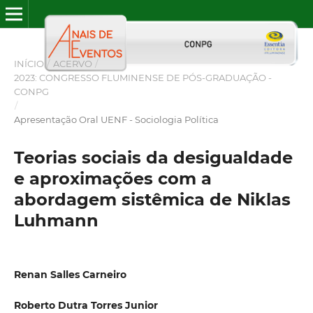
INÍCIO
/
ACERVO
/
2023: CONGRESSO FLUMINENSE DE PÓS-GRADUAÇÃO -
CONPG
/
Apresentação Oral UENF - Sociologia Política
Teorias sociais da desigualdade
e aproximações com a
abordagem sistêmica de Niklas
Luhmann
Renan Salles Carneiro
Roberto Dutra Torres Junior