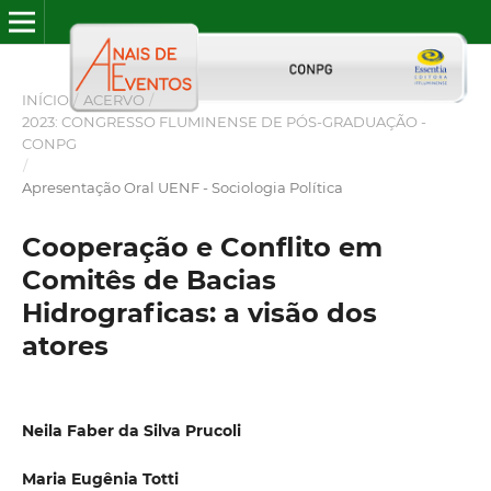
INÍCIO
/
ACERVO
/
2023: CONGRESSO FLUMINENSE DE PÓS-GRADUAÇÃO -
CONPG
/
Apresentação Oral UENF - Sociologia Política
Cooperação e Conflito em
Comitês de Bacias
Hidrograficas: a visão dos
atores
Neila Faber da Silva Prucoli
Maria Eugênia Totti