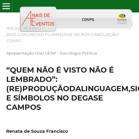
INÍCIO
/
ACERVO
/
2023: CONGRESSO FLUMINENSE DE PÓS-GRADUAÇÃO -
CONPG
/
Apresentação Oral UENF - Sociologia Política
“QUEM NÃO É VISTO NÃO É
LEMBRADO”:
(RE)PRODUÇÃODALINGUAGEM,S
E SÍMBOLOS NO DEGASE
CAMPOS
Renata de Souza Francisco