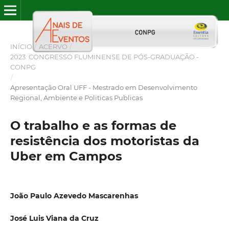
INÍCIO
/
ACERVO
/
2023: CONGRESSO FLUMINENSE DE PÓS-GRADUAÇÃO -
CONPG
/
Apresentação Oral UFF - Mestrado em Desenvolvimento
Regional, Ambiente e Politicas Publicas
O trabalho e as formas de
resistência dos motoristas da
Uber em Campos
João Paulo Azevedo Mascarenhas
José Luis Viana da Cruz