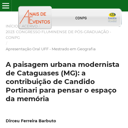
INÍCIO
/
ACERVO
/
2023: CONGRESSO FLUMINENSE DE PÓS-GRADUAÇÃO -
CONPG
/
Apresentação Oral UFF - Mestrado em Geografia
A paisagem urbana modernista
de Cataguases (MG): a
contribuição de Candido
Portinari para pensar o espaço
da memória
Dirceu Ferreira Barbuto