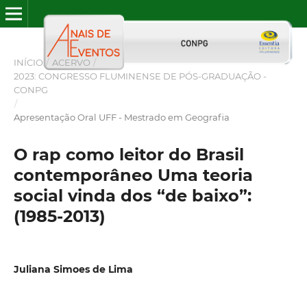
INÍCIO
/
ACERVO
/
2023: CONGRESSO FLUMINENSE DE PÓS-GRADUAÇÃO -
CONPG
/
Apresentação Oral UFF - Mestrado em Geografia
O rap como leitor do Brasil
contemporâneo Uma teoria
social vinda dos “de baixo”:
(1985-2013)
Juliana Simoes de Lima