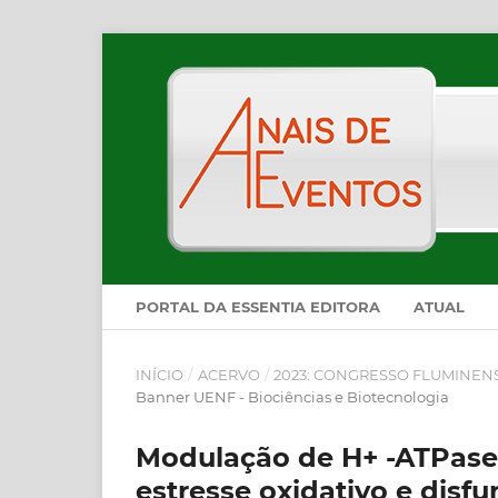
PORTAL DA ESSENTIA EDITORA
ATUAL
INÍCIO
/
ACERVO
/
2023: CONGRESSO FLUMINEN
Banner UENF - Biociências e Biotecnologia
Modulação de H+ -ATPase
estresse oxidativo e disf