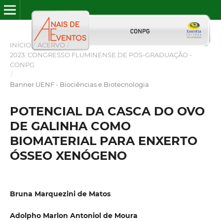
INÍCIO
/
ACERVO
/
2023: CONGRESSO FLUMINENSE DE PÓS-GRADUAÇÃO -
CONPG
/
Banner UENF - Biociências e Biotecnologia
POTENCIAL DA CASCA DO OVO
DE GALINHA COMO
BIOMATERIAL PARA ENXERTO
ÓSSEO XENÓGENO
Bruna Marquezini de Matos
Adolpho Marlon Antoniol de Moura