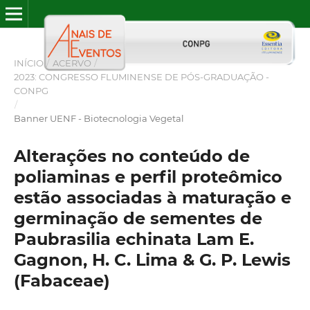
INÍCIO
/
ACERVO
/
2023: CONGRESSO FLUMINENSE DE PÓS-GRADUAÇÃO -
CONPG
/
Banner UENF - Biotecnologia Vegetal
Alterações no conteúdo de
poliaminas e perfil proteômico
estão associadas à maturação e
germinação de sementes de
Paubrasilia echinata Lam E.
Gagnon, H. C. Lima & G. P. Lewis
(Fabaceae)