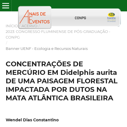
INÍCIO
/
ACERVO
/
2023: CONGRESSO FLUMINENSE DE PÓS-GRADUAÇÃO -
CONPG
/
Banner UENF - Ecologia e Recursos Naturais
CONCENTRAÇÕES DE
MERCÚRIO EM Didelphis aurita
DE UMA PAISAGEM FLORESTAL
IMPACTADA POR DUTOS NA
MATA ATLÂNTICA BRASILEIRA
Wendel Dias Constantino