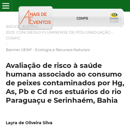
INÍCIO
/
ACERVO
/
2023: CONGRESSO FLUMINENSE DE PÓS-GRADUAÇÃO -
CONPG
/
Banner UENF - Ecologia e Recursos Naturais
Avaliação de risco à saúde
humana associado ao consumo
de peixes contaminados por Hg,
As, Pb e Cd nos estuários do rio
Paraguaçu e Serinhaém, Bahia
Layra de Oliveira Silva