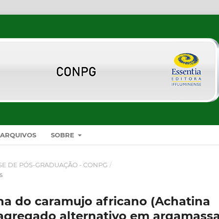
ARQUIVOS
SOBRE
SE DE PÓS-GRADUAÇÃO - CONPG
/
s
ha do caramujo africano (Achatina
 agregado alternativo em argamass