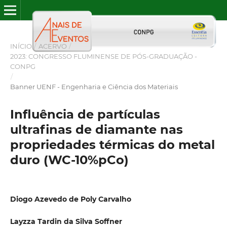
INÍCIO
/
ACERVO
/
2023: CONGRESSO FLUMINENSE DE PÓS-GRADUAÇÃO -
CONPG
/
Banner UENF - Engenharia e Ciência dos Materiais
Influência de partículas
ultrafinas de diamante nas
propriedades térmicas do metal
duro (WC-10%pCo)
Diogo Azevedo de Poly Carvalho
Layzza Tardin da Silva Soffner