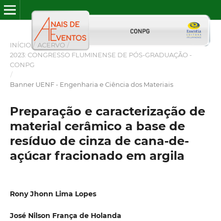
INÍCIO
/
ACERVO
/
2023: CONGRESSO FLUMINENSE DE PÓS-GRADUAÇÃO -
CONPG
/
Banner UENF - Engenharia e Ciência dos Materiais
Preparação e caracterização de
material cerâmico a base de
resíduo de cinza de cana-de-
açúcar fracionado em argila
Rony Jhonn Lima Lopes
José Nilson França de Holanda