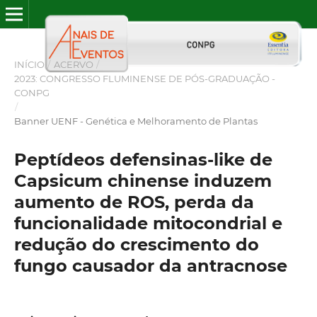
INÍCIO
/
ACERVO
/
2023: CONGRESSO FLUMINENSE DE PÓS-GRADUAÇÃO -
CONPG
/
Banner UENF - Genética e Melhoramento de Plantas
Peptídeos defensinas-like de
Capsicum chinense induzem
aumento de ROS, perda da
funcionalidade mitocondrial e
redução do crescimento do
fungo causador da antracnose