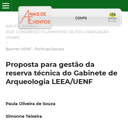
INÍCIO
/
ACERVO
/
2023: CONGRESSO FLUMINENSE DE PÓS-GRADUAÇÃO -
CONPG
/
Banner UENF - Políticas Sociais
Proposta para gestão da
reserva técnica do Gabinete de
Arqueologia LEEA/UENF
Paula Oliveira de Souza
Simonne Teixeira