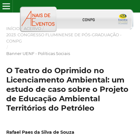
INÍCIO
/
ACERVO
/
2023: CONGRESSO FLUMINENSE DE PÓS-GRADUAÇÃO -
CONPG
/
Banner UENF - Políticas Sociais
O Teatro do Oprimido no
Licenciamento Ambiental: um
estudo de caso sobre o Projeto
de Educação Ambiental
Territórios do Petróleo
Rafael Paes da Silva de Souza