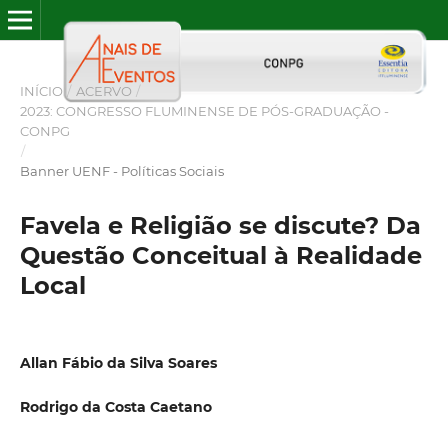
INÍCIO
/
ACERVO
/
2023: CONGRESSO FLUMINENSE DE PÓS-GRADUAÇÃO -
CONPG
/
Banner UENF - Políticas Sociais
Favela e Religião se discute? Da
Questão Conceitual à Realidade
Local
Allan Fábio da Silva Soares
Rodrigo da Costa Caetano