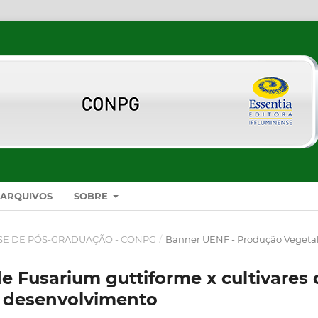
ARQUIVOS
SOBRE
SE DE PÓS-GRADUAÇÃO - CONPG
/
Banner UENF - Produção Vegeta
de Fusarium guttiforme x cultivares 
de desenvolvimento