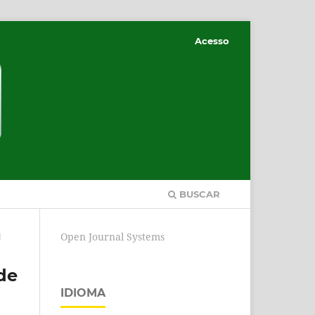
Acesso
BUSCAR
Open Journal Systems
l
de
IDIOMA