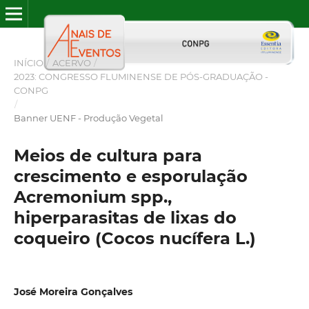
INÍCIO
/
ACERVO
/
2023: CONGRESSO FLUMINENSE DE PÓS-GRADUAÇÃO -
CONPG
/
Banner UENF - Produção Vegetal
Meios de cultura para
crescimento e esporulação
Acremonium spp.,
hiperparasitas de lixas do
coqueiro (Cocos nucífera L.)
José Moreira Gonçalves