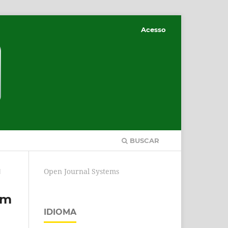
Acesso
BUSCAR
Open Journal Systems
l
em
IDIOMA