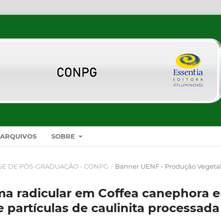
ARQUIVOS
SOBRE
SE DE PÓS-GRADUAÇÃO - CONPG
/
Banner UENF - Produção Vegeta
ma radicular em Coffea canephora 
 partículas de caulinita processada