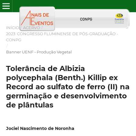
INÍCIO
/
ACERVO
/
2023: CONGRESSO FLUMINENSE DE PÓS-GRADUAÇÃO -
CONPG
/
Banner UENF - Produção Vegetal
Tolerância de Albizia
polycephala (Benth.) Killip ex
Record ao sulfato de ferro (II) na
germinação e desenvolvimento
de plântulas
Jociel Nascimento de Noronha