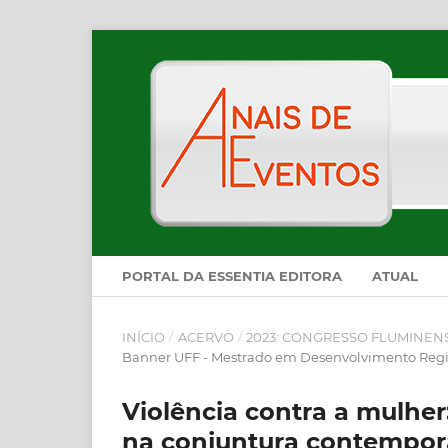
PORTAL DA ESSENTIA EDITORA
ATUAL
INÍCIO
/
ACERVO
/
2023: CONGRESSO FLUMINEN
Banner UFF - Mestrado em Desenvolvimento Regio
Violência contra a mulhe
na conjuntura contempor