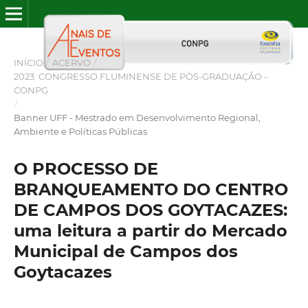
INÍCIO
/
ACERVO
/
2023: CONGRESSO FLUMINENSE DE PÓS-GRADUAÇÃO -
CONPG
/
Banner UFF - Mestrado em Desenvolvimento Regional,
Ambiente e Políticas Públicas
O PROCESSO DE
BRANQUEAMENTO DO CENTRO
DE CAMPOS DOS GOYTACAZES:
uma leitura a partir do Mercado
Municipal de Campos dos
Goytacazes