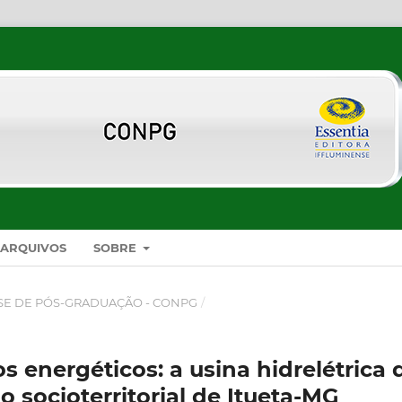
ARQUIVOS
SOBRE
SE DE PÓS-GRADUAÇÃO - CONPG
/
energéticos: a usina hidrelétrica 
 socioterritorial de Itueta-MG