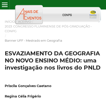
INÍCIO
/
ACERVO
/
2023: CONGRESSO FLUMINENSE DE PÓS-GRADUAÇÃO -
CONPG
/
Banner UFF - Mestrado em Geografia
ESVAZIAMENTO DA GEOGRAFIA
NO NOVO ENSINO MÉDIO: uma
investigação nos livros do PNLD
Priscila Gonçalves Caetano
Regina Célia Frigério