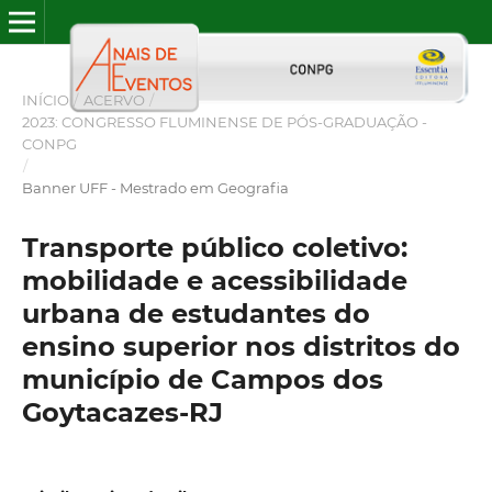
INÍCIO
/
ACERVO
/
2023: CONGRESSO FLUMINENSE DE PÓS-GRADUAÇÃO -
CONPG
/
Banner UFF - Mestrado em Geografia
Transporte público coletivo:
mobilidade e acessibilidade
urbana de estudantes do
ensino superior nos distritos do
município de Campos dos
Goytacazes-RJ