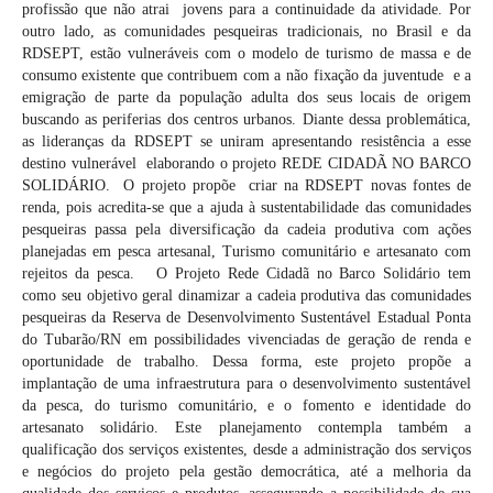
profissão que não atrai jovens para a continuidade da atividade. Por
outro lado, as comunidades pesqueiras tradicionais, no Brasil e da
RDSEPT, estão vulneráveis com o modelo de turismo de massa e de
consumo existente que contribuem com a não fixação da juventude e a
emigração de parte da população adulta dos seus locais de origem
buscando as periferias dos centros urbanos. Diante dessa problemática,
as lideranças da RDSEPT se uniram apresentando resistência a esse
destino vulnerável elaborando o projeto REDE CIDADÃ NO BARCO
SOLIDÁRIO. O projeto propõe criar na RDSEPT novas fontes de
renda, pois acredita-se que a ajuda à sustentabilidade das comunidades
pesqueiras passa pela diversificação da cadeia produtiva com ações
planejadas em pesca artesanal, Turismo comunitário e artesanato com
rejeitos da pesca. O Projeto Rede Cidadã no Barco Solidário tem
como seu objetivo geral dinamizar a cadeia produtiva das comunidades
pesqueiras da Reserva de Desenvolvimento Sustentável Estadual Ponta
do Tubarão/RN em possibilidades vivenciadas de geração de renda e
oportunidade de trabalho. Dessa forma, este projeto propõe a
implantação de uma infraestrutura para o desenvolvimento sustentável
da pesca, do turismo comunitário, e o fomento e identidade do
artesanato solidário. Este planejamento contempla também a
qualificação dos serviços existentes, desde a administração dos serviços
e negócios do projeto pela gestão democrática, até a melhoria da