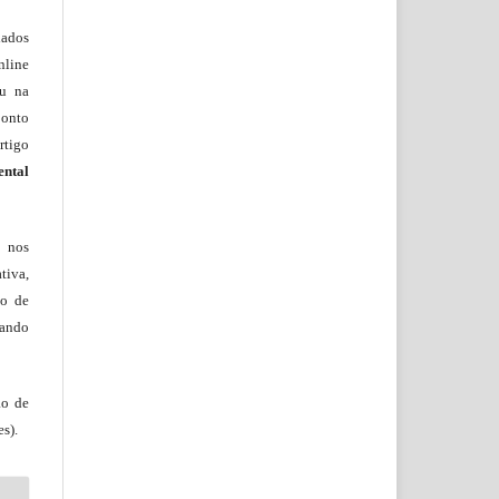
lados
nline
ou na
onto
rtigo
ental
, nos
tiva,
to de
tando
ão de
s).