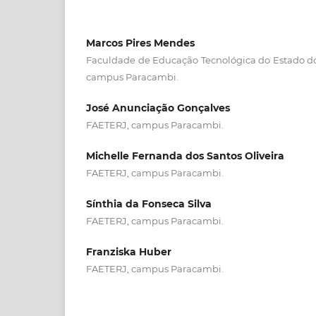
Marcos Pires Mendes
Faculdade de Educação Tecnológica do Estado do
campus Paracambi.
José Anunciação Gonçalves
FAETERJ, campus Paracambi.
Michelle Fernanda dos Santos Oliveira
FAETERJ, campus Paracambi.
Sínthia da Fonseca Silva
FAETERJ, campus Paracambi.
Franziska Huber
FAETERJ, campus Paracambi.