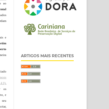
do ao
ntal
tados
ordam
ais e
letim
erto
meira
ARTIGOS MAIS RECENTES
ciado
mons
4.0)
,
r os
to, e
 seu
riar,