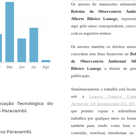
Os autores do manuscrito submeti
Boletim do Observatório Ambie
Alberto Ribeiro Lamego
, represen
aqui pelo autor correspondente, conc
com os seguintes termos:
Os autores mantêm os direitos autor
concedem sem ônus financeiro ao
Bo
do Observatório Ambiental Alb
Ribeiro Lamego
o direito de pri
publicação.
Simultaneamente o trabalho está licen
sob a
Licença Creative Com
cação Tecnológica do
Atribuição 4.0 Internacional (CC BY 
s Paracambi.
que permite copiar e redistribui
.
trabalhos por qualquer meio ou forma
também para, tendo como base o
pus Paracambi.
conteúdo, reutilizar, transformar ou c