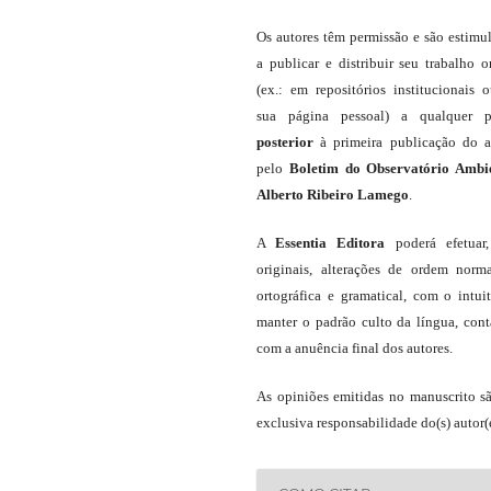
Os autores têm permissão e são estimu
a publicar e distribuir seu trabalho o
(ex.: em repositórios institucionais 
sua página pessoal) a qualquer p
posterior
à primeira publicação do a
pelo
Boletim do Observatório Ambi
Alberto Ribeiro Lamego
.
A
Essentia Editora
poderá efetuar
originais, alterações de ordem norma
ortográfica e gramatical, com o intui
manter o padrão culto da língua, con
com a anuência final dos autores.
As opiniões emitidas no manuscrito s
exclusiva responsabilidade do(s) autor(e