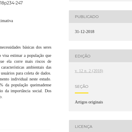
018p234-247
PUBLICADO
timativa
31-12-2018
necessidades básicas dos seres
o visa estimar a população que
EDIÇÃO
que ela corre mais riscos de
características ambientais das
v. 12 n. 2 (2018)
usuários para coleta de dados.
mento individual neste estudo.
,4% da população queimadense
SEÇÃO
io da importância social. Dos
ão.
Artigos originais
LICENÇA