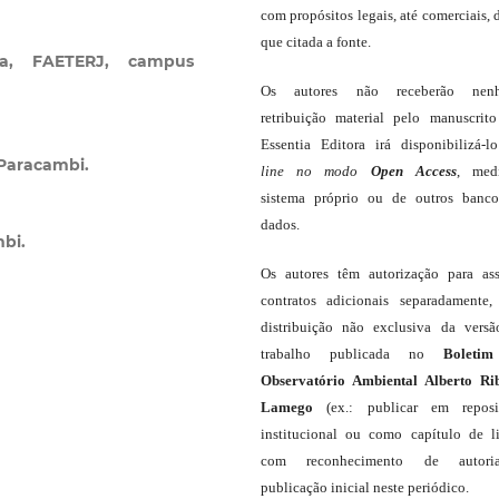
com propósitos legais, até comerciais, 
que citada a fonte.
ra, FAETERJ, campus
Os autores não receberão nen
retribuição material pelo manuscrit
Essentia Editora irá disponibilizá-
 Paracambi.
line
no modo
Open Access
, med
sistema próprio ou de outros banc
dados.
bi.
Os autores têm autorização para as
contratos adicionais separadamente,
distribuição não exclusiva da vers
trabalho publicada no
Boleti
Observatório Ambiental Alberto Ri
Lamego
(ex.: publicar em reposit
institucional ou como capítulo de li
com reconhecimento de autor
publicação inicial neste periódico.