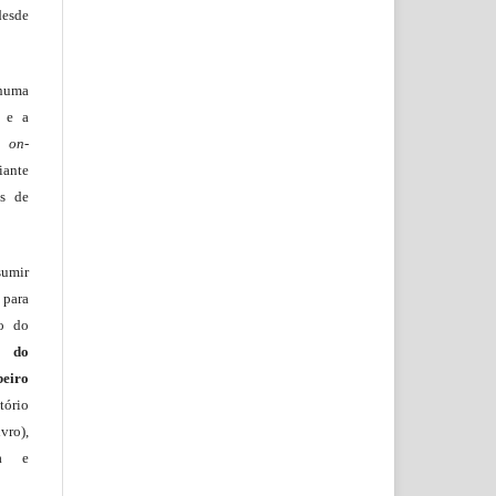
desde
huma
o e a
lo
on-
iante
os de
sumir
 para
ão do
m do
beiro
ório
vro),
ia e