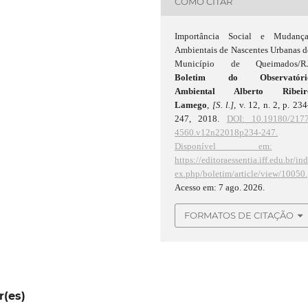
COMO CITAR
Importância Social e Mudança
Ambientais de Nascentes Urbanas 
Município de Queimados/RJ
Boletim do Observatóri
Ambiental Alberto Ribeir
Lamego
,
[S. l.]
, v. 12, n. 2, p. 23
247, 2018.
DOI: 10.19180/2177
4560.v12n22018p234-247.
Disponível em:
https://editoraessentia.iff.edu.br/in
ex.php/boletim/article/view/10050.
Acesso em: 7 ago. 2026.
FORMATOS DE CITAÇÃO
r(es)