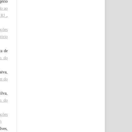
gério
do ao
, RJ
,
uções
tório
ca de
m do
aiva,
im do
ilva,
m do
ações
)
lves,