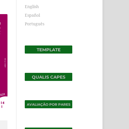
English
Español
Português