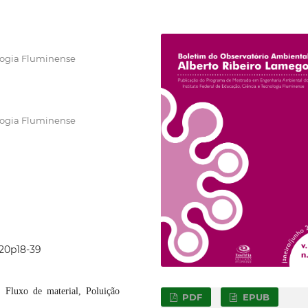
logia Fluminense
logia Fluminense
020p18-39
a, Fluxo de material, Poluição
PDF
EPUB