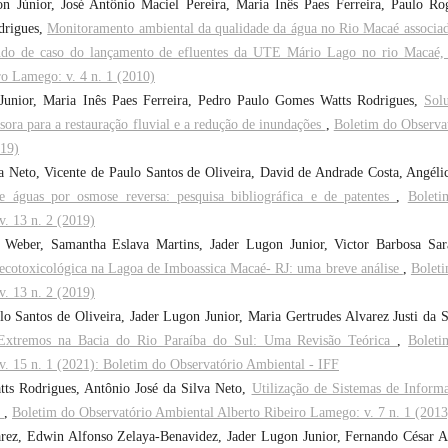
 Júnior, José Antônio Maciel Pereira, Maria Inês Paes Ferreira, Paulo Ro
drigues,
Monitoramento ambiental da qualidade da água no Rio Macaé associa
studo de caso do lançamento de efluentes da UTE Mário Lago no rio Macaé
ro Lamego: v. 4 n. 1 (2010)
n Junior, Maria Inês Paes Ferreira, Pedro Paulo Gomes Watts Rodrigues,
Sol
ora para a restauração fluvial e a redução de inundações
,
Boletim do Observa
019)
Neto, Vicente de Paulo Santos de Oliveira, David de Andrade Costa, Angéli
de águas por osmose reversa: pesquisa bibliográfica e de patentes
,
Boleti
. 13 n. 2 (2019)
 Weber, Samantha Eslava Martins, Jader Lugon Junior, Victor Barbosa Sar
cotoxicológica na Lagoa de Imboassica Macaé- RJ: uma breve análise
,
Bolet
. 13 n. 2 (2019)
o Santos de Oliveira, Jader Lugon Junior, Maria Gertrudes Alvarez Justi da S
 Extremos na Bacia do Rio Paraíba do Sul: Uma Revisão Teórica
,
Boleti
. 15 n. 1 (2021): Boletim do Observatório Ambiental - IFF
ts Rodrigues, Antônio José da Silva Neto,
Utilização de Sistemas de Inform
s
,
Boletim do Observatório Ambiental Alberto Ribeiro Lamego: v. 7 n. 1 (2013
rez, Edwin Alfonso Zelaya-Benavidez, Jader Lugon Junior, Fernando César A