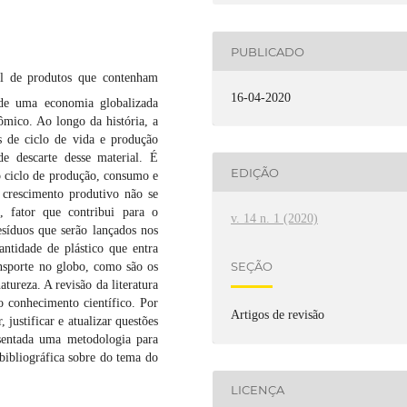
PUBLICADO
al de produtos que contenham
16-04-2020
de uma economia globalizada
mico. Ao longo da história, a
s de ciclo de vida e produção
e descarte desse material. É
EDIÇÃO
 o ciclo de produção, consumo e
e crescimento produtivo não se
, fator que contribui para o
v. 14 n. 1 (2020)
síduos que serão lançados nos
antidade de plástico que entra
SEÇÃO
ansporte no globo, como são os
tureza. A revisão da literatura
 conhecimento científico. Por
Artigos de revisão
, justificar e atualizar questões
esentada uma metodologia para
 bibliográfica sobre do tema do
LICENÇA