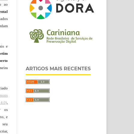
do ao
ntal
tados
ordam
ais e
letim
erto
meira
ARTIGOS MAIS RECENTES
ciado
mons
4.0)
,
r os
to, e
 seu
riar,