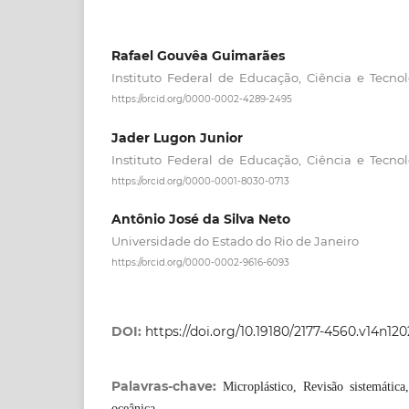
Rafael Gouvêa Guimarães
Instituto Federal de Educação, Ciência e Tecno
https://orcid.org/0000-0002-4289-2495
Jader Lugon Junior
Instituto Federal de Educação, Ciência e Tecno
https://orcid.org/0000-0001-8030-0713
Antônio José da Silva Neto
Universidade do Estado do Rio de Janeiro
https://orcid.org/0000-0002-9616-6093
DOI:
https://doi.org/10.19180/2177-4560.v14n12
Palavras-chave:
Microplástico, Revisão sistemátic
oceânica