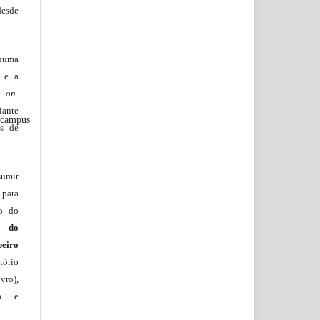
desde
huma
o e a
lo
on-
iante
 campus
os de
sumir
 para
ão do
m do
beiro
ório
vro),
ia e