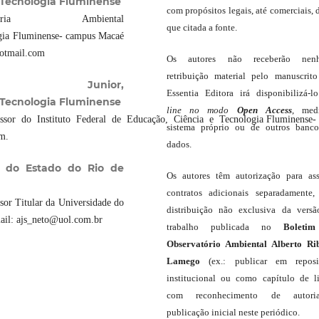
 Tecnologia Fluminense
com propósitos legais, até comerciais, 
ia Ambiental
que citada a fonte.
gia Fluminense- campus Macaé
hotmail.com
Os autores não receberão nen
retribuição material pelo manuscrit
Junior,
Essentia Editora irá disponibilizá-
 Tecnologia Fluminense
line
no modo
Open Access
, med
or do Instituto Federal de Educação, Ciência e Tecnologia Fluminense-
sistema próprio ou de outros banc
m.
dados.
e do Estado do Rio de
Os autores têm autorização para as
contratos adicionais separadamente,
sor Titular da Universidade do
distribuição não exclusiva da vers
-mail: ajs_neto@uol.com.br
trabalho publicada no
Boleti
Observatório Ambiental Alberto Ri
Lamego
(ex.: publicar em reposit
institucional ou como capítulo de li
com reconhecimento de autor
publicação inicial neste periódico.