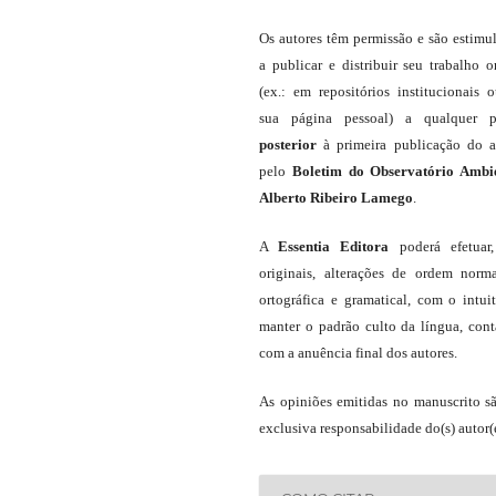
Os autores têm permissão e são estimu
a publicar e distribuir seu trabalho o
(ex.: em repositórios institucionais 
sua página pessoal) a qualquer p
posterior
à primeira publicação do a
pelo
Boletim do Observatório Ambi
Alberto Ribeiro Lamego
.
A
Essentia Editora
poderá efetuar
originais, alterações de ordem norma
ortográfica e gramatical, com o intui
manter o padrão culto da língua, con
com a anuência final dos autores.
As opiniões emitidas no manuscrito s
exclusiva responsabilidade do(s) autor(e