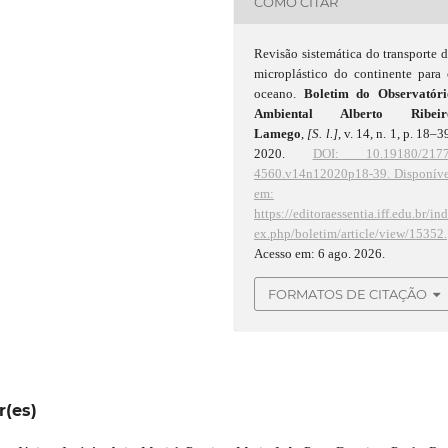
COMO CITAR
Revisão sistemática do transporte 
microplástico do continente para
oceano.
Boletim do Observatóri
Ambiental Alberto Ribeir
Lamego
,
[S. l.]
, v. 14, n. 1, p. 18–3
2020.
DOI: 10.19180/2177
4560.v14n12020p18-39.
Disponíve
em:
https://editoraessentia.iff.edu.br/in
ex.php/boletim/article/view/15352.
Acesso em: 6 ago. 2026.
FORMATOS DE CITAÇÃO
r(es)