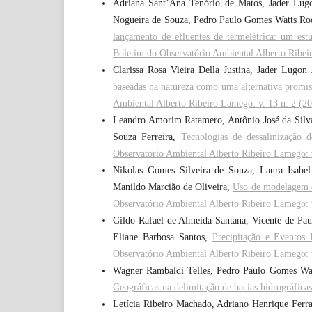
Adriana Sant’Ana Tenório de Matos, Jader Lugon
Nogueira de Souza, Pedro Paulo Gomes Watts Ro
lançamento de efluentes de termelétrica: um e
Boletim do Observatório Ambiental Alberto Ribei
Clarissa Rosa Vieira Della Justina, Jader Lugo
baseadas na natureza como uma alternativa promiss
Ambiental Alberto Ribeiro Lamego: v. 13 n. 2 (2
Leandro Amorim Ratamero, Antônio José da Silva 
Souza Ferreira,
Tecnologias de dessalinização 
Observatório Ambiental Alberto Ribeiro Lamego: v
Nikolas Gomes Silveira de Souza, Laura Isabel
Manildo Marcião de Oliveira,
Uso de modelagem e
Observatório Ambiental Alberto Ribeiro Lamego: v
Gildo Rafael de Almeida Santana, Vicente de Paul
Eliane Barbosa Santos,
Precipitação e Eventos
Observatório Ambiental Alberto Ribeiro Lamego: v
Wagner Rambaldi Telles, Pedro Paulo Gomes Wat
Geográficas na delimitação de bacias hidrográfica
Letícia Ribeiro Machado, Adriano Henrique Ferra