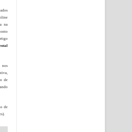
lados
nline
ou na
onto
rtigo
ental
, nos
tiva,
to de
tando
ão de
s).