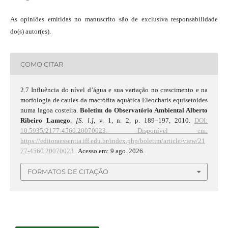
As opiniões emitidas no manuscrito são de exclusiva responsabilidade
do(s) autor(es).
COMO CITAR
2.7 Influência do nível d’água e sua variação no crescimento e na
morfologia de caules da macrófita aquática Eleocharis equisetoides
numa lagoa costeira.
Boletim do Observatório Ambiental Alberto
Ribeiro Lamego
,
[S. l.]
, v. 1, n. 2, p. 189–197, 2010.
DOI:
10.5935/2177-4560.20070023.
Disponível em:
https://editoraessentia.iff.edu.br/index.php/boletim/article/view/21
77-4560.20070023.
. Acesso em: 9 ago. 2026.
FORMATOS DE CITAÇÃO