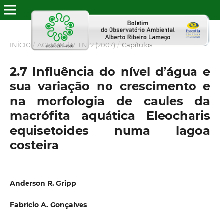
INÍCIO
/
ACERVO
/
V. 1 N. 2 (2007)
/
Capítulos
2.7 Influência do nível d’água e
sua variação no crescimento e
na morfologia de caules da
macrófita aquática Eleocharis
equisetoides numa lagoa
costeira
Anderson R. Gripp
Fabrício A. Gonçalves