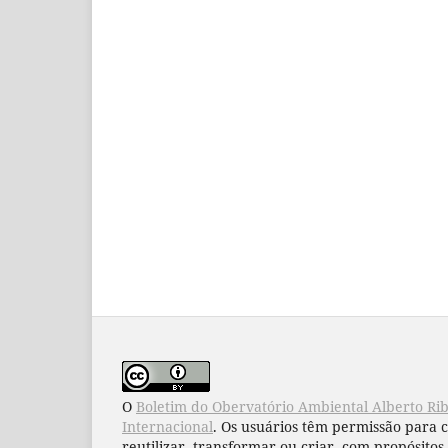
O
Boletim do Obervatório Ambiental Alberto Ri
Internacional
. Os usuários têm permissão para 
reutilizar, transformar ou criar, com propósitos 