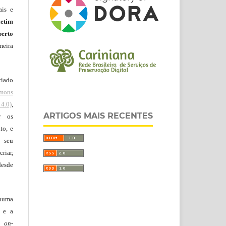
ais e
letim
erto
meira
ciado
mons
4.0)
,
ARTIGOS MAIS RECENTES
r os
to, e
 seu
riar,
desde
huma
o e a
lo
on-