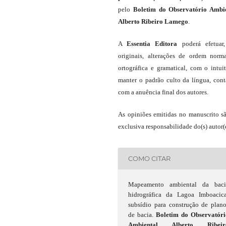
pelo
Boletim do Observatório Ambi
Alberto Ribeiro Lamego
.
A
Essentia Editora
poderá efetuar
originais, alterações de ordem norma
ortográfica e gramatical, com o intui
manter o padrão culto da língua, con
com a anuência final dos autores.
As opiniões emitidas no manuscrito s
exclusiva responsabilidade do(s) autor(e
COMO CITAR
Mapeamento ambiental da baci
hidrográfica da Lagoa Imboacica
subsídio para construção de plan
de bacia.
Boletim do Observatóri
Ambiental Alberto Ribeir