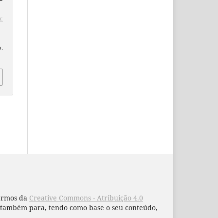
5–
:
d
o.
termos da
Creative Commons - Atribuição 4.0
 e também para, tendo como base o seu conteúdo,