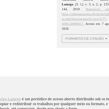
Lamego
,
[S. l.]
, v. 3, n. 2, p. 12
144, 2010.
Disponível em
https://editoraessentia.iff.edu.br/in
ex.php/boletim/article/view/2177-
4560.20090017.
. Acesso em: 7 ag
2026.
FORMATOS DE CITAÇÃO
beiro Lamego
é um periódico de acesso aberto distribuído sob os 
copiar e redistribuir os trabalhos por qualquer meio ou formato,
legais, até comerciais, desde que citada a fonte.