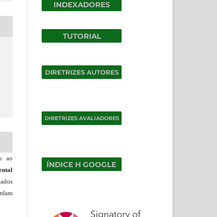
do ao
ntal
tados
ordam