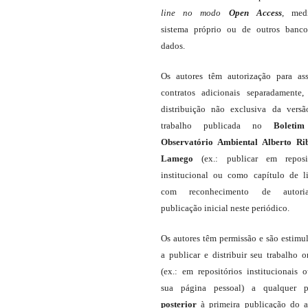
line
no modo
Open Access
, med
sistema próprio ou de outros banc
dados.
Os autores têm autorização para as
contratos adicionais separadamente,
distribuição não exclusiva da vers
trabalho publicada no
Boleti
Observatório Ambiental Alberto Ri
Lamego
(ex.: publicar em reposit
institucional ou como capítulo de li
com reconhecimento de autor
publicação inicial neste periódico.
Os autores têm permissão e são estimu
a publicar e distribuir seu trabalho o
(ex.: em repositórios institucionais 
sua página pessoal) a qualquer p
posterior
à primeira publicação do a