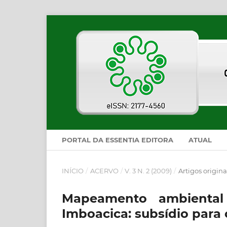
PORTAL DA ESSENTIA EDITORA
ATUAL
INÍCIO
/
ACERVO
/
V. 3 N. 2 (2009)
/
Artigos origina
Mapeamento ambiental
Imboacica: subsídio para