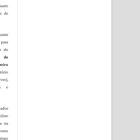
iante
os de
sumir
 para
ão do
m do
beiro
ório
vro),
ia e
lados
nline
ou na
onto
rtigo