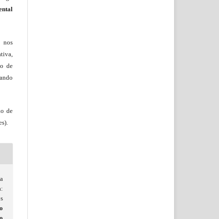
ental
, nos
tiva,
to de
tando
ão de
s).
a
:
os
o
o