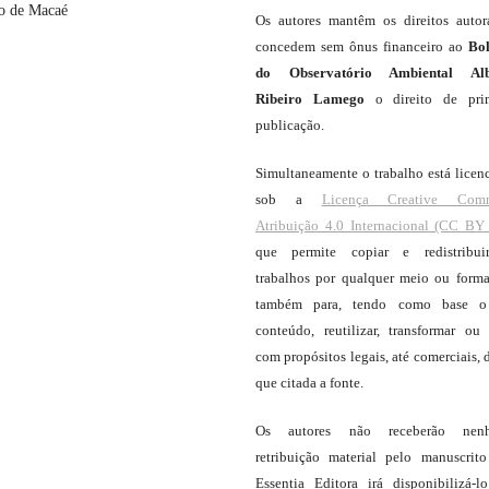
to de Macaé
Os autores mantêm os direitos autor
concedem sem ônus financeiro ao
Bo
do Observatório Ambiental Alb
Ribeiro Lamego
o direito de pri
publicação.
Simultaneamente o trabalho está licen
sob a
Licença Creative Com
Atribuição 4.0 Internacional (CC BY 
que permite copiar e redistribui
trabalhos por qualquer meio ou forma
também para, tendo como base o
conteúdo, reutilizar, transformar ou c
com propósitos legais, até comerciais, 
que citada a fonte.
Os autores não receberão nen
retribuição material pelo manuscrit
Essentia Editora irá disponibilizá-