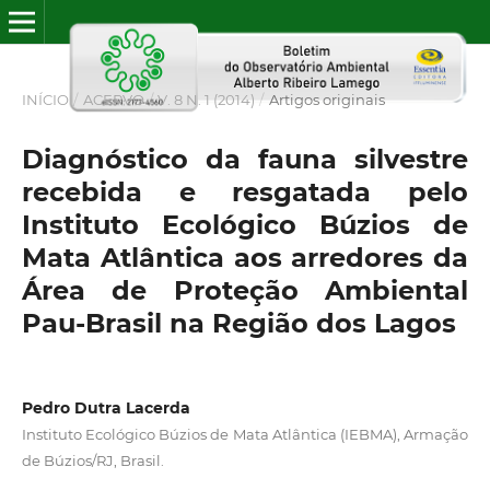
INÍCIO
/
ACERVO
/
V. 8 N. 1 (2014)
/
Artigos originais
Diagnóstico da fauna silvestre
recebida e resgatada pelo
Instituto Ecológico Búzios de
Mata Atlântica aos arredores da
Área de Proteção Ambiental
Pau-Brasil na Região dos Lagos
Pedro Dutra Lacerda
Instituto Ecológico Búzios de Mata Atlântica (IEBMA), Armação
de Búzios/RJ, Brasil.