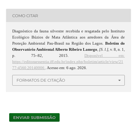
COMO CITAR
Diagnóstico da fauna silvestre recebida e resgatada pelo Instituto
Ecológico Búzios de Mata Atlântica aos arredores da Área de
Proteção Ambiental Pau-Brasil na Região dos Lagos.
Boletim do
Observatório Ambiental Alberto Ribeiro Lamego
,
[S. l.]
, v. 8, n. 1,
p. 75–82, 2015.
Disponível em:
https://editoraessentia.iff.edu.br/index.php/boletim/article/view/21
77-4560.20140006.
. Acesso em: 6 ago. 2026.
FORMATOS DE CITAÇÃO
ENVIAR SUBMISSÃO