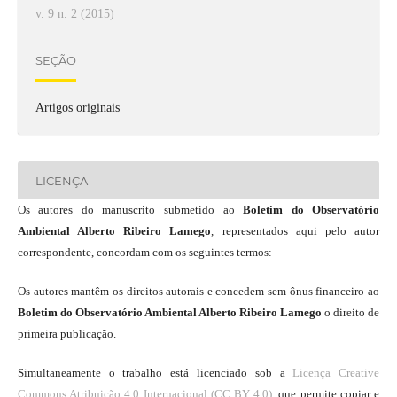
v. 9 n. 2 (2015)
SEÇÃO
Artigos originais
LICENÇA
Os autores do manuscrito submetido ao
Boletim do Observatório
Ambiental Alberto Ribeiro Lamego
, representados aqui pelo autor
correspondente, concordam com os seguintes termos:
Os autores mantêm os direitos autorais e concedem sem ônus financeiro ao
Boletim do Observatório Ambiental Alberto Ribeiro Lamego
o direito de
primeira publicação.
Simultaneamente o trabalho está licenciado sob a
Licença Creative
Commons Atribuição 4.0 Internacional (CC BY 4.0)
, que permite copiar e