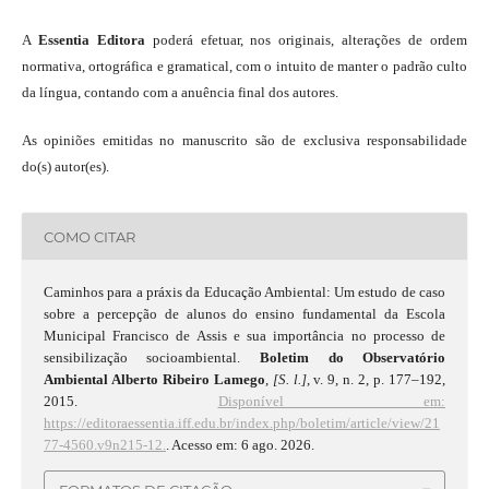
A
Essentia Editora
poderá efetuar, nos originais, alterações de ordem
normativa, ortográfica e gramatical, com o intuito de manter o padrão culto
da língua, contando com a anuência final dos autores.
As opiniões emitidas no manuscrito são de exclusiva responsabilidade
do(s) autor(es).
COMO CITAR
Caminhos para a práxis da Educação Ambiental: Um estudo de caso
sobre a percepção de alunos do ensino fundamental da Escola
Municipal Francisco de Assis e sua importância no processo de
sensibilização socioambiental.
Boletim do Observatório
Ambiental Alberto Ribeiro Lamego
,
[S. l.]
, v. 9, n. 2, p. 177–192,
2015.
Disponível em:
https://editoraessentia.iff.edu.br/index.php/boletim/article/view/21
77-4560.v9n215-12.
. Acesso em: 6 ago. 2026.