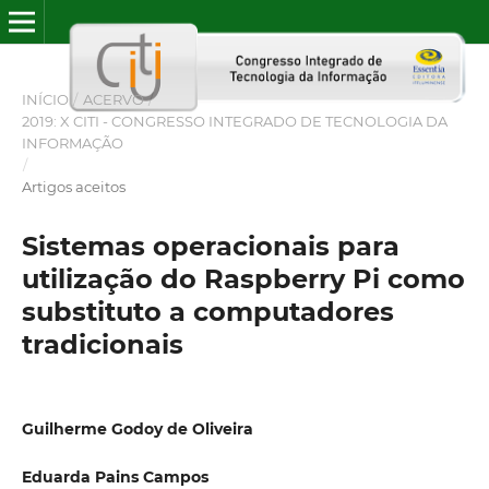
INÍCIO
/
ACERVO
/
2019: X CITI - CONGRESSO INTEGRADO DE TECNOLOGIA DA
INFORMAÇÃO
/
Artigos aceitos
Sistemas operacionais para
utilização do Raspberry Pi como
substituto a computadores
tradicionais
Guilherme Godoy de Oliveira
Eduarda Pains Campos