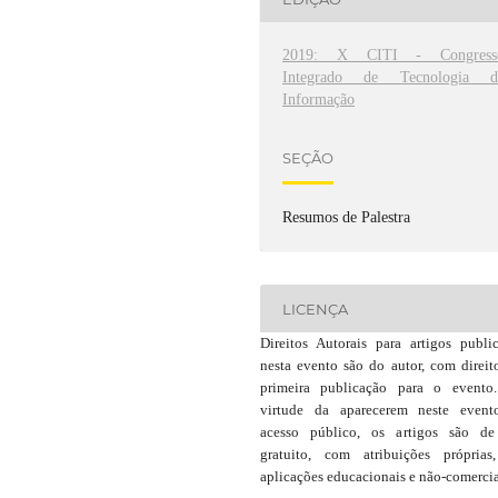
2019: X CITI - Congress
Integrado de Tecnologia d
Informação
SEÇÃO
Resumos de Palestra
LICENÇA
Direitos Autorais para artigos publi
nesta evento são do autor, com direit
primeira publicação para o event
virtude da aparecerem neste even
acesso público, os artigos são d
gratuito, com atribuições própria
aplicações educacionais e não-comercia