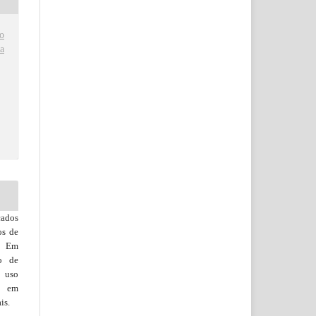
o
a
cados
os de
o. Em
to de
e uso
s, em
is.