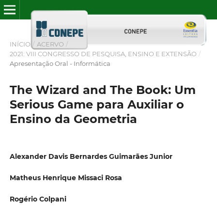
INÍCIO
/
ACERVO
/
2021: VIII CONGRESSO DE PESQUISA, ENSINO E EXTENSÃO
/
Apresentação Oral - Informática
The Wizard and The Book: Um
Serious Game para Auxiliar o
Ensino da Geometria
Alexander Davis Bernardes Guimarães Junior
Matheus Henrique Missaci Rosa
Rogério Colpani