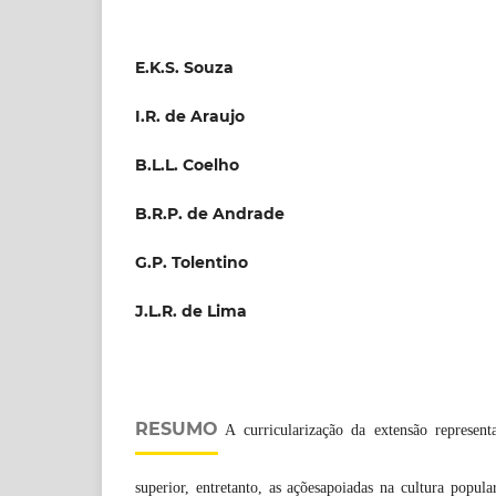
E.K.S. Souza
I.R. de Araujo
B.L.L. Coelho
B.R.P. de Andrade
G.P. Tolentino
J.L.R. de Lima
RESUMO
A curricularização da extensão represen
superior, entretanto, as açõesapoiadas na cultura popu