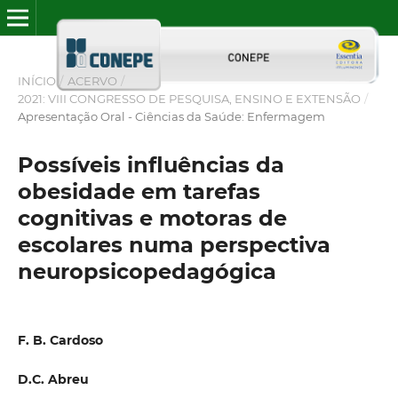
INÍCIO
/
ACERVO
/
2021: VIII CONGRESSO DE PESQUISA, ENSINO E EXTENSÃO
/
Apresentação Oral - Ciências da Saúde: Enfermagem
Possíveis influências da
obesidade em tarefas
cognitivas e motoras de
escolares numa perspectiva
neuropsicopedagógica
F. B. Cardoso
D.C. Abreu