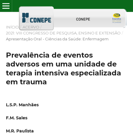
INÍCIO
/
ACERVO
/
2021: VIII CONGRESSO DE PESQUISA, ENSINO E EXTENSÃO
/
Apresentação Oral - Ciências da Saúde: Enfermagem
Prevalência de eventos
adversos em uma unidade de
terapia intensiva especializada
em trauma
L.S.P. Manhães
F.M. Sales
M.R. Paulista