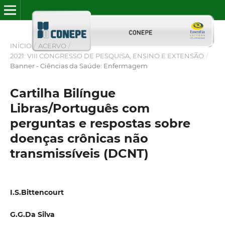
INÍCIO
/
ACERVO
/
2021: VIII CONGRESSO DE PESQUISA, ENSINO E EXTENSÃO
/
Banner - Ciências da Saúde: Enfermagem
Cartilha Bilíngue
Libras/Português com
perguntas e respostas sobre
doenças crônicas não
transmissíveis (DCNT)
I.S.Bittencourt
G.G.Da Silva