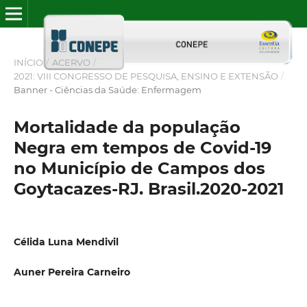
INÍCIO
/
ACERVO
/
2021: VIII CONGRESSO DE PESQUISA, ENSINO E EXTENSÃO
/
Banner - Ciências da Saúde: Enfermagem
Mortalidade da população
Negra em tempos de Covid-19
no Município de Campos dos
Goytacazes-RJ. Brasil.2020-2021
Célida Luna Mendivil
Auner Pereira Carneiro