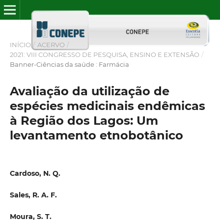
INÍCIO
/
ACERVO
/
2021: VIII CONGRESSO DE PESQUISA, ENSINO E EXTENSÃO
/
Banner-Ciências da saúde : Farmácia
Avaliação da utilização de
espécies medicinais endêmicas
à Região dos Lagos: Um
levantamento etnobotânico
Cardoso, N. Q.
Sales, R. A. F.
Moura, S. T.