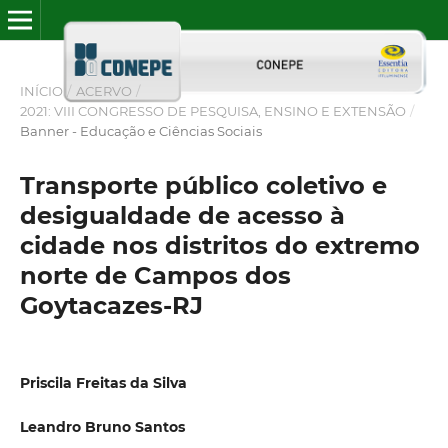
INÍCIO
/
ACERVO
/
2021: VIII CONGRESSO DE PESQUISA, ENSINO E EXTENSÃO
/
Banner - Educação e Ciências Sociais
Transporte público coletivo e
desigualdade de acesso à
cidade nos distritos do extremo
norte de Campos dos
Goytacazes-RJ
Priscila Freitas da Silva
Leandro Bruno Santos