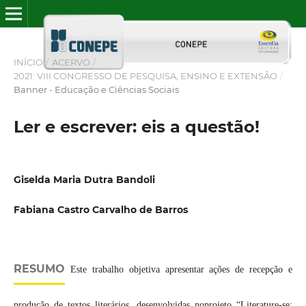
INÍCIO
/
ACERVO
/
2021: VIII CONGRESSO DE PESQUISA, ENSINO E EXTENSÃO
/
Banner - Educação e Ciências Sociais
Ler e escrever: eis a questão!
Giselda Maria Dutra Bandoli
Fabiana Castro Carvalho de Barros
RESUMO
Este trabalho objetiva apresentar ações de recepção e
produção de textos literários, desenvolvidas noprojeto “Literature-se: