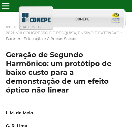
INÍCIO
/
ACERVO
/
2021: VIII CONGRESSO DE PESQUISA, ENSINO E EXTENSÃO
/
Banner - Educação e Ciências Sociais
Geração de Segundo
Harmônico: um protótipo de
baixo custo para a
demonstração de um efeito
óptico não linear
I. M. de Melo
G. R. Lima