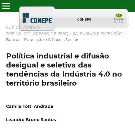
INÍCIO
/
ACERVO
/
2021: VIII CONGRESSO DE PESQUISA, ENSINO E EXTENSÃO
/
Banner - Educação e Ciências Sociais
Política industrial e difusão
desigual e seletiva das
tendências da Indústria 4.0 no
território brasileiro
Camila Totti Andrade
Leandro Bruno Santos