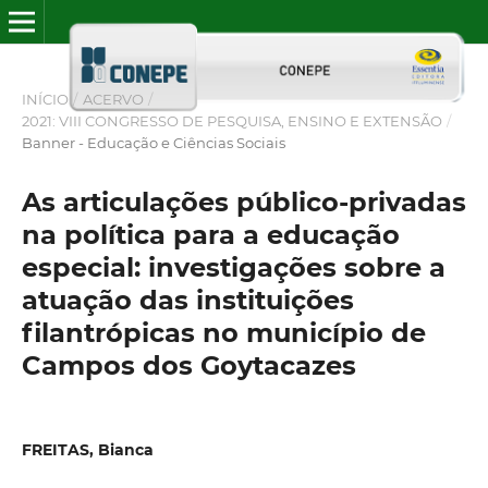
INÍCIO
/
ACERVO
/
2021: VIII CONGRESSO DE PESQUISA, ENSINO E EXTENSÃO
/
Banner - Educação e Ciências Sociais
As articulações público-privadas
na política para a educação
especial: investigações sobre a
atuação das instituições
filantrópicas no município de
Campos dos Goytacazes
FREITAS, Bianca